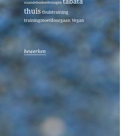
tabata
staandebuikoefeningen
thuis
thuistraining
trainingmoetdoorgaan
Vegan
bewerken