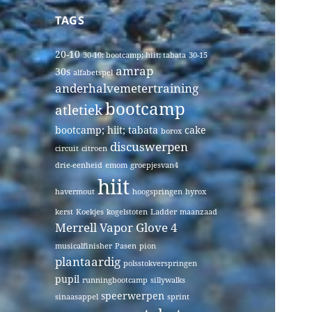
TAGS
20-10
30-10; bootcamp; hiit; tabata
30-15
amrap
30s
alfabetspel
anderhalvemetertraining
bootcamp
atletiek
bootcamp; hiit; tabata
cake
borox
discuswerpen
circuit
citroen
drie-eenheid
emom
groepjesvan4
hiit
havermout
hoogspringen
hyrox
kerst
Koekjes
kogelstoten
Ladder
maanzaad
Merrell Vapor Glove 4
musicalfinisher
Pasen
pion
plantaardig
polsstokverspringen
pupil
runningbootcamp
sillywalks
speerwerpen
sinaasappel
sprint