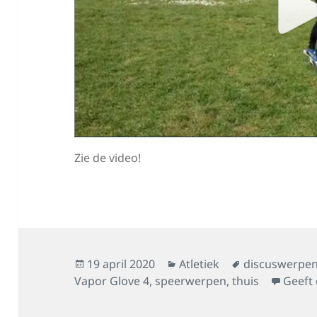
Zie de video!
Geplaatst
Categorieën
Tags
19 april 2020
Atletiek
discuswerpe
op
Vapor Glove 4
,
speerwerpen
,
thuis
Geeft 