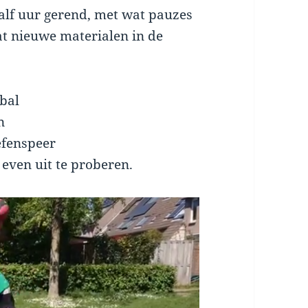
lf uur gerend, met wat pauzes
at nieuwe materialen in de
bal
n
efenspeer
even uit te proberen.