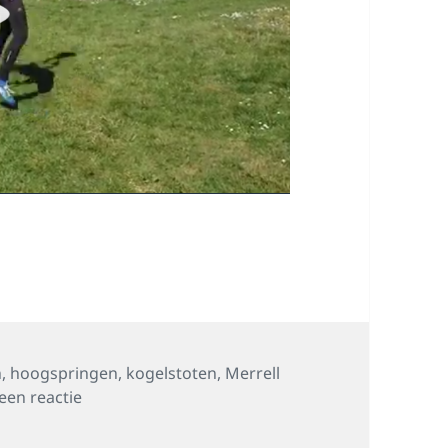
n
,
hoogspringen
,
kogelstoten
,
Merrell
op ‘Meerkamptraining’ 19 april 2020
een reactie