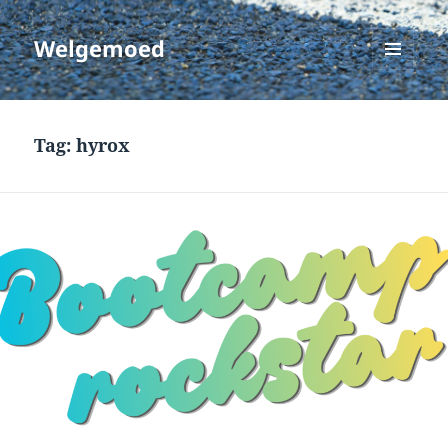
Welgemoed
MENU
EN
WIDGETS
Tag:
hyrox