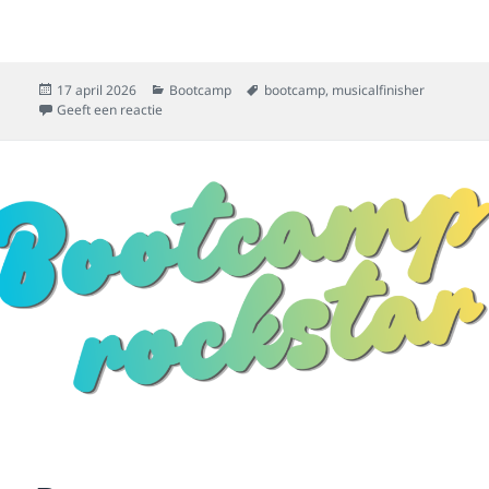
Geplaatst
Categorieën
Tags
17 april 2026
Bootcamp
bootcamp
,
musicalfinisher
op
op Muzikale eindjes
Geeft een reactie