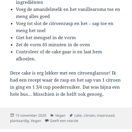
ingrediënten
Voeg de amandelmelk en het vanillearoma toe en
meng alles goed
Voeg tot slot de citroenrasp en het – sap toe en
meng het snel
Giet het mengsel in de vorm
Zet de vorm 65 minuten in de oven
Controleer of de cake gaar is en laat hem
afkoelen.
Deze cake is erg lekker met een citroenglazuur! Ik
had een recept waar de rasp en het sap van 1 citroen
in ging en 1 3/4 cup poedersuiker. Dat was bijna een
hele bus… Misschien is de helft ook genoeg..
Geplaatst
Categorieën
Tags
15 november 2020
Vegan
cake
,
citroen
,
maanzaad
,
op
op Plantaardige citroenmaanza
plantaardig
,
Vegan
Geeft een reactie