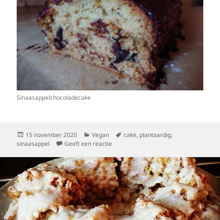
Sinaasappelchocoladecake
Geplaatst
Categorieën
Tags
15 november 2020
Vegan
cake
,
plantaardig
,
op
op Plantaardige sinaasappelchocolade
sinaasappel
Geeft een reactie