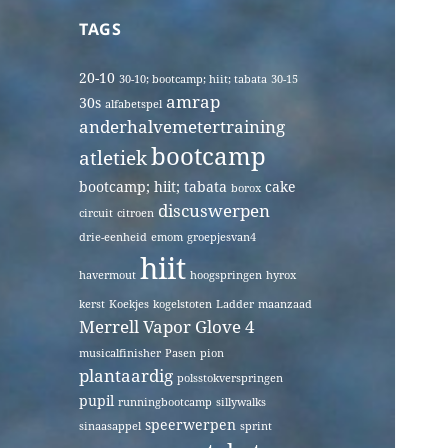
TAGS
20-10
30-10; bootcamp; hiit; tabata
30-15
amrap
30s
alfabetspel
anderhalvemetertraining
bootcamp
atletiek
bootcamp; hiit; tabata
cake
borox
discuswerpen
circuit
citroen
drie-eenheid
emom
groepjesvan4
hiit
havermout
hoogspringen
hyrox
kerst
Koekjes
kogelstoten
Ladder
maanzaad
Merrell Vapor Glove 4
musicalfinisher
Pasen
pion
plantaardig
polsstokverspringen
pupil
runningbootcamp
sillywalks
speerwerpen
sinaasappel
sprint