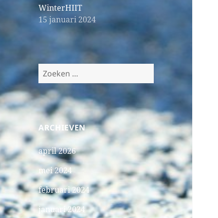
WinterHIIT
15 januari 2024
Zoeken
naar:
ARCHIEVEN
april 2026
mei 2024
februari 2024
januari 2024