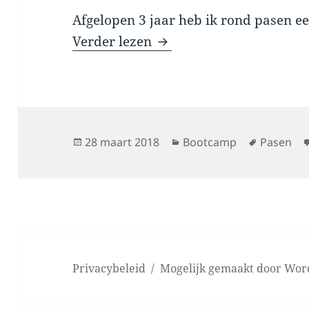
Afgelopen 3 jaar heb ik rond pasen 
Paasbootcamp
Verder lezen
Geplaatst
Categorieën
Tags
28 maart 2018
Bootcamp
Pasen
op
Privacybeleid
Mogelijk gemaakt door Wor