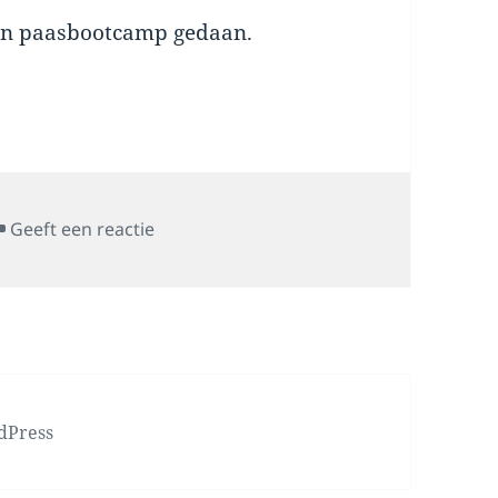
een paasbootcamp gedaan.
op Paasbootcamp
Geeft een reactie
dPress