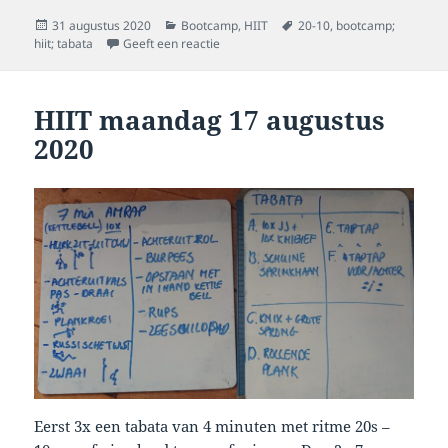
Geplaatst
Categorieën
Tags
31 augustus 2020
Bootcamp
,
HIIT
20-10
,
bootcamp;
op
op HIIT maandag 31 augustus 2020
hiit; tabata
Geeft een reactie
HIIT maandag 17 augustus
2020
Eerst 3x een tabata van 4 minuten met ritme 20s –