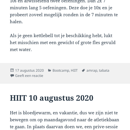
10s en afwisselend twee oefeningen. Dan 2x 7
minuten lang 5 oefeningen. Deze doe je 10x en je
probeert zoveel mogelijk ronden in de 7 minuten te
halen.
Als je geen kettlebell tot je beschikking hebt, lukt
het misschien met een gewicht of grote fles gevuld
met water.
Geplaatst
Categorieën
Tags
17 augustus 2020
Bootcamp
,
HIIT
amrap
,
tabata
op
op HIIT maandag 17 augustus 2020
Geeft een reactie
HIIT 10 augustus 2020
Het is bloedjewarm, en vakantie, dus we zijn niet te
bewegen om op maandagavond naar de atletiekbaan
te gaan. In plaats daarvan doen we, een prive-sessie