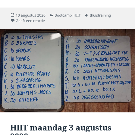
Geplaatst
Categorieën
Tags
10 augustus 2020
Bootcamp
,
HIIT
thuistraining
op
op HIIT 10 augustus 2020
Geeft een reactie
HIIT maandag 3 augustus