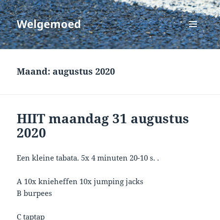
Welgemoed
MENU
EN
WIDGETS
Maand:
augustus 2020
HIIT maandag 31 augustus
2020
Een kleine tabata. 5x 4 minuten 20-10 s. .
A 10x knieheffen 10x jumping jacks
B burpees
C taptap