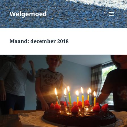
Welgemoed
MENU
EN
WIDGETS
Maand:
december 2018