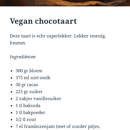
Vegan chocotaart
Deze taart is echt superlekker. Lekker smeuïg,
hmmm.
Ingrediënten
300 gr bloem
375 ml niet-melk
50 gr cacao
225 gr suiker
2 zakjes vanillesuiker
1 tl baksoda
1 tl bakpoeder
1/2 tl zout
7 el frambozenjam (met of zonder pitjes,