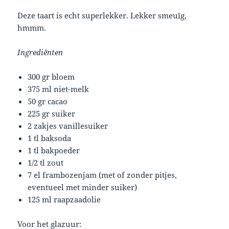
Deze taart is echt superlekker. Lekker smeuïg,
hmmm.
Ingrediënten
300 gr bloem
375 ml niet-melk
50 gr cacao
225 gr suiker
2 zakjes vanillesuiker
1 tl baksoda
1 tl bakpoeder
1/2 tl zout
7 el frambozenjam (met of zonder pitjes,
eventueel met minder suiker)
125 ml raapzaadolie
Voor het glazuur: