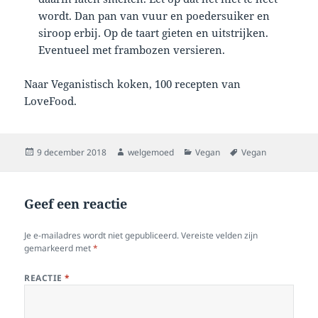
wordt. Dan pan van vuur en poedersuiker en
siroop erbij. Op de taart gieten en uitstrijken.
Eventueel met frambozen versieren.
Naar Veganistisch koken, 100 recepten van
LoveFood.
Geplaatst
Auteur
Categorieën
Tags
9 december 2018
welgemoed
Vegan
Vegan
op
Geef een reactie
Je e-mailadres wordt niet gepubliceerd.
Vereiste velden zijn
gemarkeerd met
*
REACTIE
*