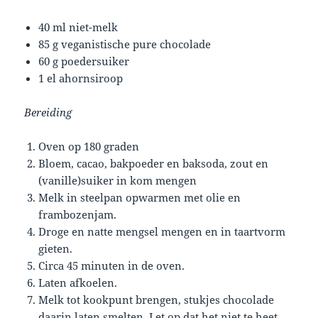
40 ml niet-melk
85 g veganistische pure chocolade
60 g poedersuiker
1 el ahornsiroop
Bereiding
Oven op 180 graden
Bloem, cacao, bakpoeder en baksoda, zout en
(vanille)suiker in kom mengen
Melk in steelpan opwarmen met olie en
frambozenjam.
Droge en natte mengsel mengen en in taartvorm
gieten.
Circa 45 minuten in de oven.
Laten afkoelen.
Melk tot kookpunt brengen, stukjes chocolade
daarin laten smelten. Let op dat het niet te heet