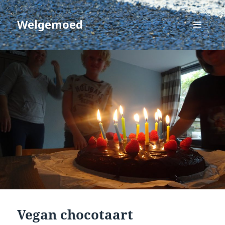
Welgemoed
MENU
EN
WIDGETS
Vegan chocotaart