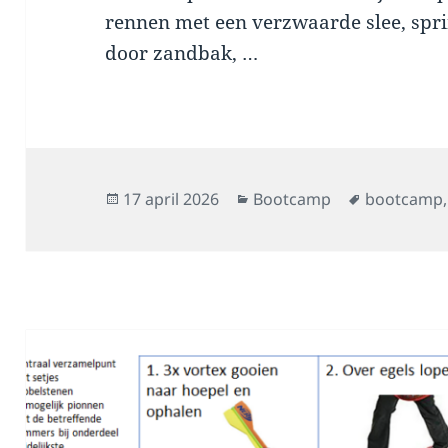
rennen met een verzwaarde slee, spr
door zandbak, …
Geplaatst
Categorieën
Tags
17 april 2026
Bootcamp
bootcamp
op