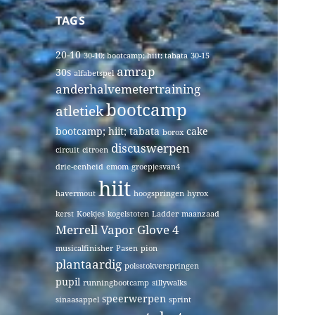
TAGS
20-10
30-10; bootcamp; hiit; tabata
30-15
amrap
30s
alfabetspel
anderhalvemetertraining
bootcamp
atletiek
bootcamp; hiit; tabata
cake
borox
discuswerpen
circuit
citroen
drie-eenheid
emom
groepjesvan4
hiit
havermout
hoogspringen
hyrox
kerst
Koekjes
kogelstoten
Ladder
maanzaad
Merrell Vapor Glove 4
musicalfinisher
Pasen
pion
plantaardig
polsstokverspringen
pupil
runningbootcamp
sillywalks
speerwerpen
sinaasappel
sprint