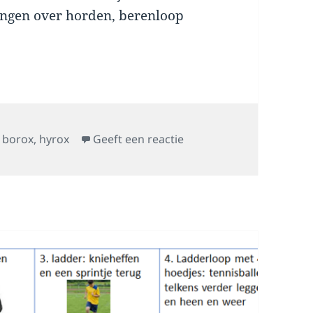
ingen over horden, berenloop
op Borox
,
borox
,
hyrox
Geeft een reactie