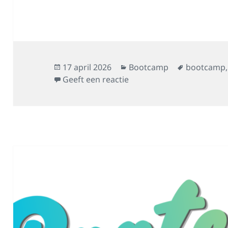
Geplaatst
Categorieën
Tags
17 april 2026
Bootcamp
bootcamp
op
op Muzikale eindjes
Geeft een reactie