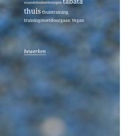
tabata
staandebuikoefeningen
thuis
thuistraining
trainingmoetdoorgaan
Vegan
bewerken