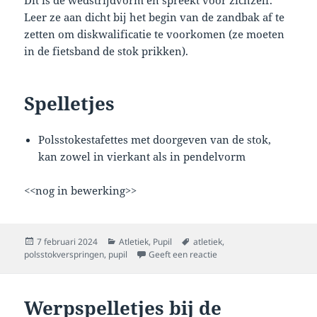
Dit is de wedstrijdvorm en spreekt voor zichzelf.
Leer ze aan dicht bij het begin van de zandbak af te
zetten om diskwalificatie te voorkomen (ze moeten
in de fietsband de stok prikken).
Spelletjes
Polsstokestafettes met doorgeven van de stok,
kan zowel in vierkant als in pendelvorm
<<nog in bewerking>>
Geplaatst
Categorieën
Tags
7 februari 2024
Atletiek
,
Pupil
atletiek
,
op
op Polsstokverspringen bi
polsstokverspringen
,
pupil
Geeft een reactie
Werpspelletjes bij de