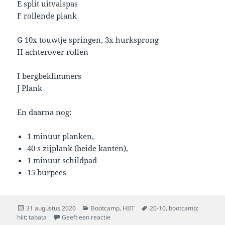
E split uitvalspas
F rollende plank
G 10x touwtje springen, 3x hurksprong
H achterover rollen
I bergbeklimmers
J Plank
En daarna nog:
1 minuut planken,
40 s zijplank (beide kanten),
1 minuut schildpad
15 burpees
Geplaatst
Categorieën
Tags
31 augustus 2020
Bootcamp
,
HIIT
20-10
,
bootcamp;
op
op HIIT maandag 31 augustus 2020
hiit; tabata
Geeft een reactie