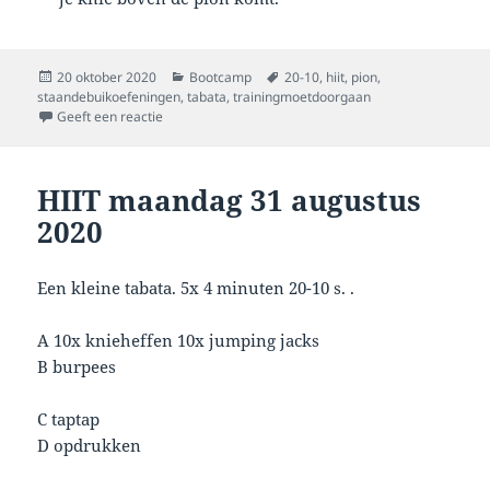
Geplaatst
Categorieën
Tags
20 oktober 2020
Bootcamp
20-10
,
hiit
,
pion
,
op
staandebuikoefeningen
,
tabata
,
trainingmoetdoorgaan
op Hiit maandag 19 oktober 2020
Geeft een reactie
HIIT maandag 31 augustus
2020
Een kleine tabata. 5x 4 minuten 20-10 s. .
A 10x knieheffen 10x jumping jacks
B burpees
C taptap
D opdrukken