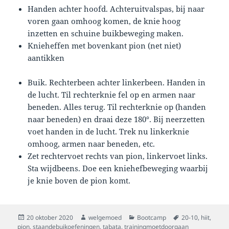
Handen achter hoofd. Achteruitvalspas, bij naar
voren gaan omhoog komen, de knie hoog
inzetten en schuine buikbeweging maken.
Knieheffen met bovenkant pion (net niet)
aantikken
Buik. Rechterbeen achter linkerbeen. Handen in
de lucht. Til rechterknie fel op en armen naar
beneden. Alles terug. Til rechterknie op (handen
naar beneden) en draai deze 180°. Bij neerzetten
voet handen in de lucht. Trek nu linkerknie
omhoog, armen naar beneden, etc.
Zet rechtervoet rechts van pion, linkervoet links.
Sta wijdbeens. Doe een kniehefbeweging waarbij
je knie boven de pion komt.
Geplaatst
Auteur
Categorieën
Tags
20 oktober 2020
welgemoed
Bootcamp
20-10
,
hiit
,
op
pion
,
staandebuikoefeningen
,
tabata
,
trainingmoetdoorgaan