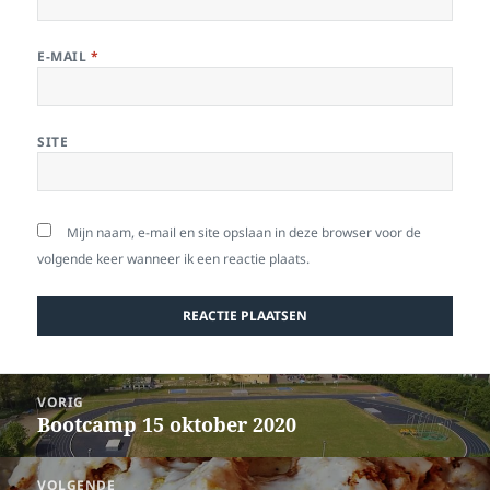
E-MAIL
*
SITE
Mijn naam, e-mail en site opslaan in deze browser voor de
volgende keer wanneer ik een reactie plaats.
Bericht
VORIG
navigatie
Bootcamp 15 oktober 2020
Vorig
bericht:
VOLGENDE