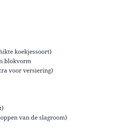
hikte koekjessoort)
in blokvorm
ra voor versiering)
t)
loppen van de slagroom)