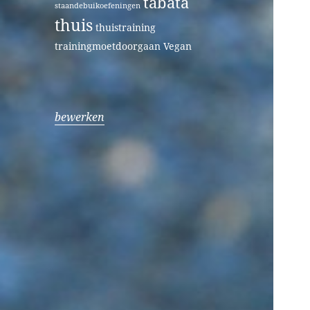
tabata
staandebuikoefeningen
thuis
thuistraining
trainingmoetdoorgaan
Vegan
bewerken