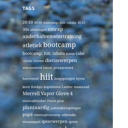
TAGS
20-10
30-10; bootcamp; hiit; tabata
30-15
amrap
30s
alfabetspel
anderhalvemetertraining
bootcamp
atletiek
bootcamp; hiit; tabata
cake
borox
discuswerpen
circuit
citroen
drie-eenheid
emom
groepjesvan4
hiit
havermout
hoogspringen
hyrox
kerst
Koekjes
kogelstoten
Ladder
maanzaad
Merrell Vapor Glove 4
musicalfinisher
Pasen
pion
plantaardig
polsstokverspringen
pupil
runningbootcamp
sillywalks
speerwerpen
sinaasappel
sprint