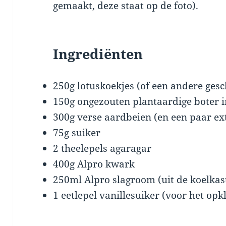
gemaakt, deze staat op de foto).
Ingrediënten
250
g
lotuskoekjes (of een andere gesc
150
g
ongezouten plantaardige boter 
300
g
verse
aardbeien (en een paar ext
75
g
suiker
2
theelepels
agaragar
400
g
Alpro kwark
250
ml
Alpro slagroom (uit de koelkas
1
eetlepel
vanille
suiker
(
voor het opk