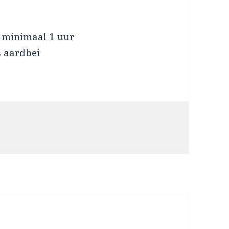
r minimaal 1 uur
s aardbei
ën