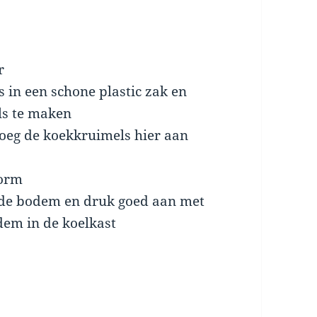
r
 in een schone plastic zak en
ls te maken
voeg de koekkruimels hier aan
vorm
r de bodem en druk goed aan met
odem in de koelkast