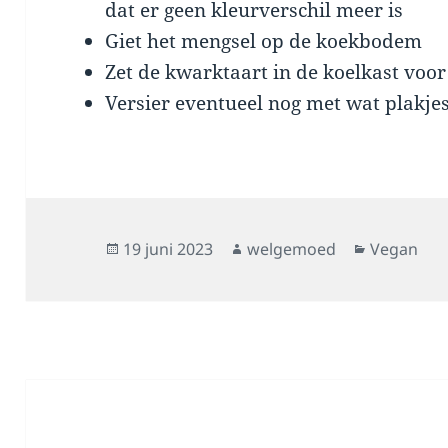
dat er geen kleurverschil meer is
Giet het mengsel op de koekbodem
Zet de kwarktaart in de koelkast voo
Versier eventueel nog met wat plakje
Geplaatst
Auteur
Categorie
19 juni 2023
welgemoed
Vegan
op