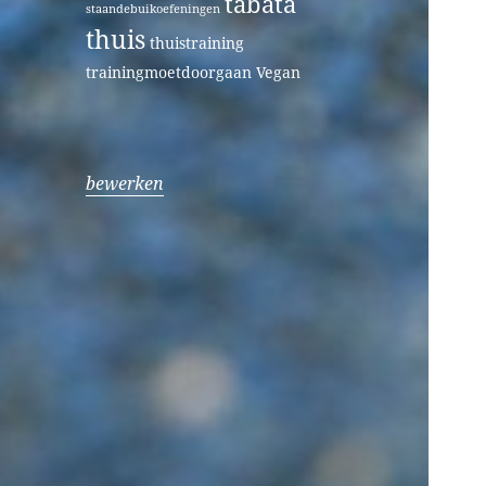
tabata
staandebuikoefeningen
thuis
thuistraining
trainingmoetdoorgaan
Vegan
bewerken