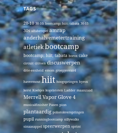
TAGS
20-10
30-10; bootcamp; hiit; tabata
30-15
amrap
30s
alfabetspel
anderhalvemetertraining
bootcamp
atletiek
bootcamp; hiit; tabata
cake
borox
discuswerpen
circuit
citroen
drie-eenheid
emom
groepjesvan4
hiit
havermout
hoogspringen
hyrox
kerst
Koekjes
kogelstoten
Ladder
maanzaad
Merrell Vapor Glove 4
musicalfinisher
Pasen
pion
plantaardig
polsstokverspringen
pupil
runningbootcamp
sillywalks
speerwerpen
sinaasappel
sprint