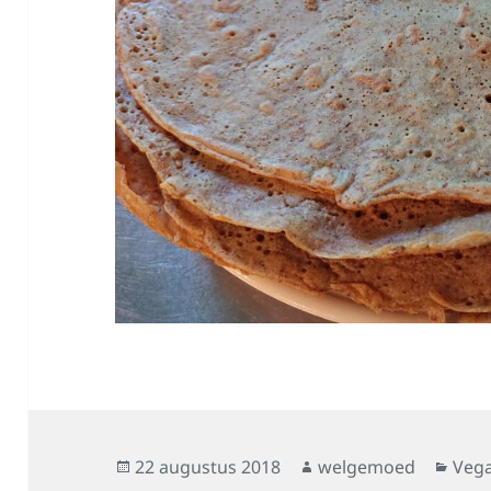
Geplaatst
Auteur
Cate
22 augustus 2018
welgemoed
Veg